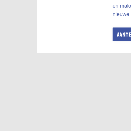
en make
nieuwe
AANM