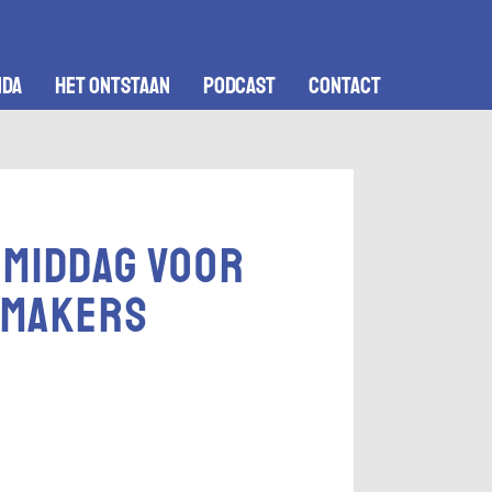
nda
het ontstaan
podcast
contact
middag voor
 makers