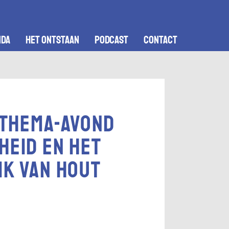
nda
het ontstaan
podcast
contact
 Thema-avond
eid en het
k van hout