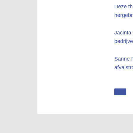
Deze th
hergebr
Jacinta
bedrijv
Sanne P
afvalst